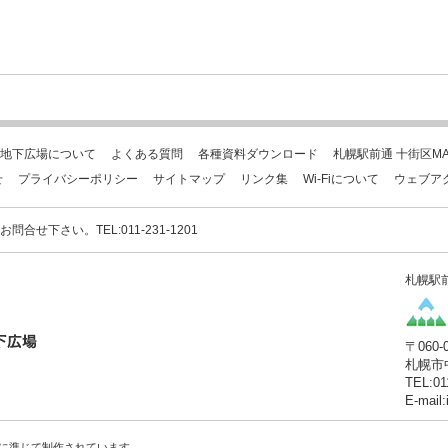
地下広場について
よくある質問
各種資料ダウンロード
札幌駅前通 十街区MA
せ
プライバシーポリシー
サイトマップ
リンク集
Wi-Fiについて
ウェブア
下さい。TEL:011-231-1201
札幌駅
〒060-
札幌市
TEL:01
E-mail
に準じて制作されています。