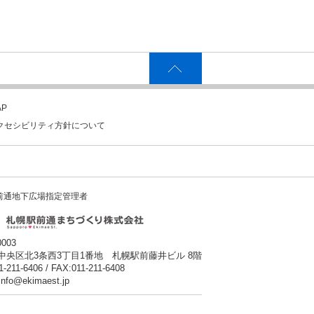
P
クセシビリティ方針について
前通地下広場指定管理者
0003
中央区北3条西3丁目1番地 札幌駅前藤井ビル 8階
1-211-6406 / FAX:011-211-6408
:info@ekimaest.jp