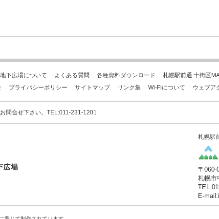
地下広場について
よくある質問
各種資料ダウンロード
札幌駅前通 十街区MA
せ
プライバシーポリシー
サイトマップ
リンク集
Wi-Fiについて
ウェブア
下さい。TEL:011-231-1201
札幌駅
〒060-
札幌市
TEL:01
E-mail
に準じて制作されています。