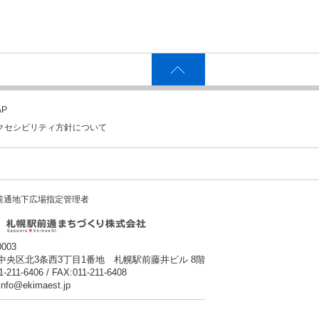
P
クセシビリティ方針について
前通地下広場指定管理者
0003
中央区北3条西3丁目1番地 札幌駅前藤井ビル 8階
1-211-6406 / FAX:011-211-6408
:info@ekimaest.jp