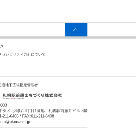
P
クセシビリティ方針について
前通地下広場指定管理者
0003
中央区北3条西3丁目1番地 札幌駅前藤井ビル 8階
1-211-6406 / FAX:011-211-6408
:info@ekimaest.jp