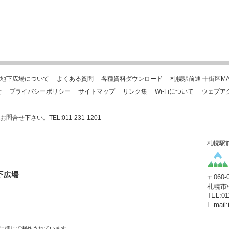
地下広場について
よくある質問
各種資料ダウンロード
札幌駅前通 十街区MA
せ
プライバシーポリシー
サイトマップ
リンク集
Wi-Fiについて
ウェブア
下さい。TEL:011-231-1201
札幌駅
〒060-
札幌市
TEL:01
E-mail
に準じて制作されています。