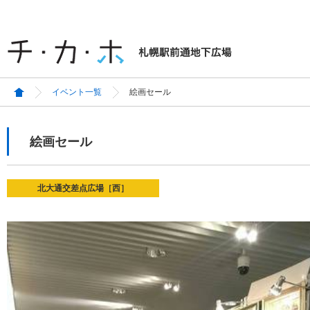
イベント一覧
絵画セール
絵画セール
北大通交差点広場［西］