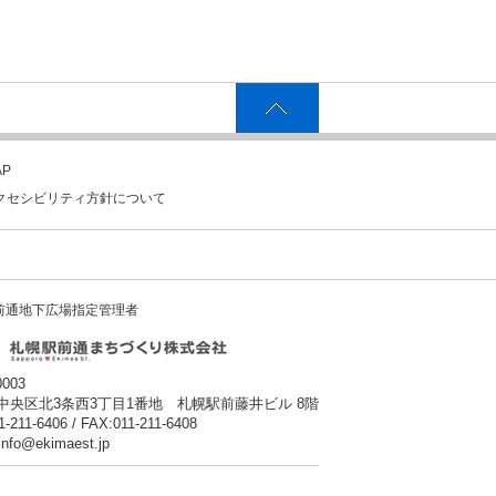
P
クセシビリティ方針について
前通地下広場指定管理者
0003
中央区北3条西3丁目1番地 札幌駅前藤井ビル 8階
1-211-6406 / FAX:011-211-6408
:info@ekimaest.jp