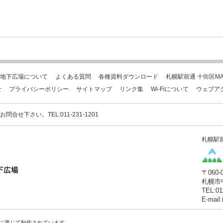
地下広場について
よくある質問
各種資料ダウンロード
札幌駅前通 十街区MA
せ
プライバシーポリシー
サイトマップ
リンク集
Wi-Fiについて
ウェブア
下さい。TEL:011-231-1201
札幌駅
〒060-
札幌市
TEL:01
E-mail
に準じて制作されています。