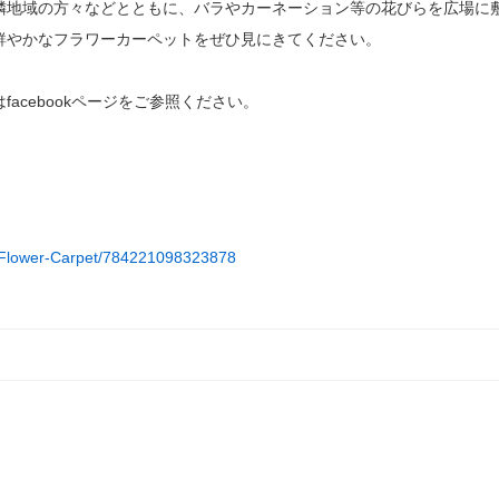
隣地域の方々などとともに、バラやカーネーション等の花びらを広場に
鮮やかなフラワーカーペットをぜひ見にきてください。
acebookページをご参照ください。
-Flower-Carpet/784221098323878