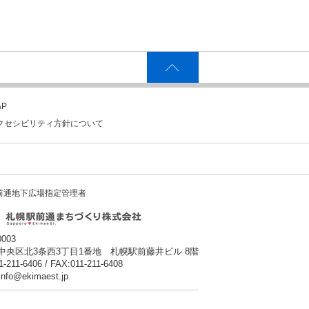
P
クセシビリティ方針について
前通地下広場指定管理者
0003
中央区北3条西3丁目1番地 札幌駅前藤井ビル 8階
1-211-6406 / FAX:011-211-6408
:info@ekimaest.jp