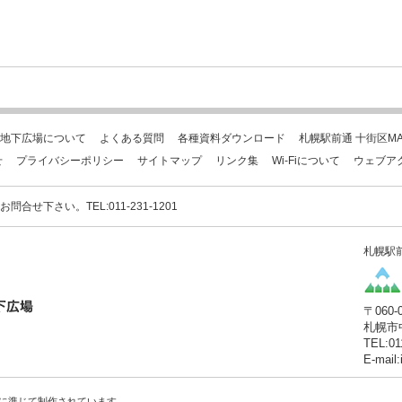
地下広場について
よくある質問
各種資料ダウンロード
札幌駅前通 十街区MA
せ
プライバシーポリシー
サイトマップ
リンク集
Wi-Fiについて
ウェブア
下さい。TEL:011-231-1201
札幌駅
〒060-
札幌市
TEL:01
E-mail
に準じて制作されています。