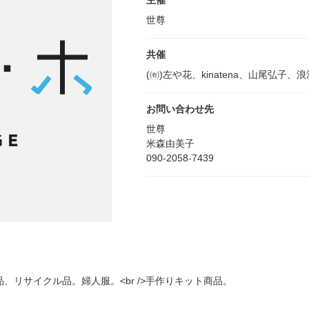
主催
世尊
共催
(㈲)左や花、kinatena、山尾弘子、
お問い合わせ先
世尊
米森由美子
090-2058-7439
リサイクル品。婦人服。<br />手作りキット商品。