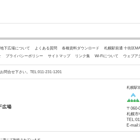
地下広場について
よくある質問
各種資料ダウンロード
札幌駅前通 十街区MA
せ
プライバシーポリシー
サイトマップ
リンク集
Wi-Fiについて
ウェブア
下さい。TEL:011-231-1201
札幌駅
〒060-
札幌市
TEL:01
E-mail
に準じて制作されています。