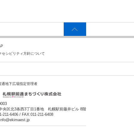
P
クセシビリティ方針について
前通地下広場指定管理者
0003
中央区北3条西3丁目1番地 札幌駅前藤井ビル 8階
1-211-6406 / FAX:011-211-6408
:info@ekimaest.jp