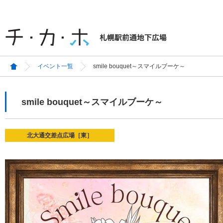
イベント一覧
smile bouquet～スマイルブーケ～
smile bouquet～スマイルブーケ～
北大通交差点広場［東］