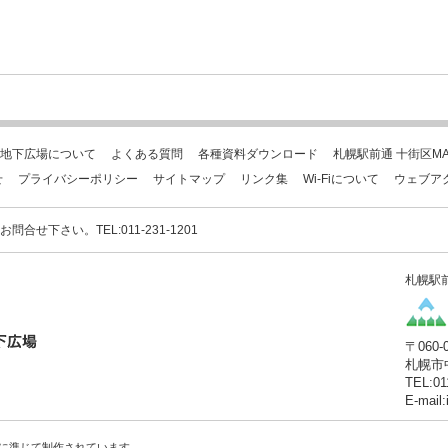
地下広場について
よくある質問
各種資料ダウンロード
札幌駅前通 十街区MA
せ
プライバシーポリシー
サイトマップ
リンク集
Wi-Fiについて
ウェブア
下さい。TEL:011-231-1201
札幌駅
〒060-
札幌市
TEL:01
E-mail
に準じて制作されています。