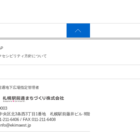
P
クセシビリティ方針について
前通地下広場指定管理者
0003
中央区北3条西3丁目1番地 札幌駅前藤井ビル 8階
1-211-6406 / FAX:011-211-6408
:info@ekimaest.jp