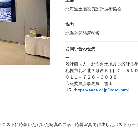
主催
北海道土地改良設計技術協会
協力
北海道開発局後援
お問い合わせ先
一
般社団法人 北海道土地改良設計技
札幌市北区北７条西６丁目２－５Ｎ
０１１－７２６－６０３８
広報委員会事務局 雪田
URL:
https://aeca.or.jp/index.html
ンテストに応募いただいた写真の展示、応募写真で作成したポストカー