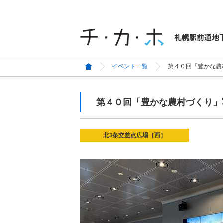
イベント一覧
第４０回「豊かな農
第４０回「豊かな農村づくり」
北3条交差点広場［西］