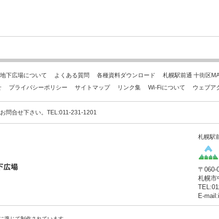
地下広場について
よくある質問
各種資料ダウンロード
札幌駅前通 十街区MA
せ
プライバシーポリシー
サイトマップ
リンク集
Wi-Fiについて
ウェブア
下さい。TEL:011-231-1201
札幌駅
〒060-
札幌市
TEL:01
E-mail
に準じて制作されています。