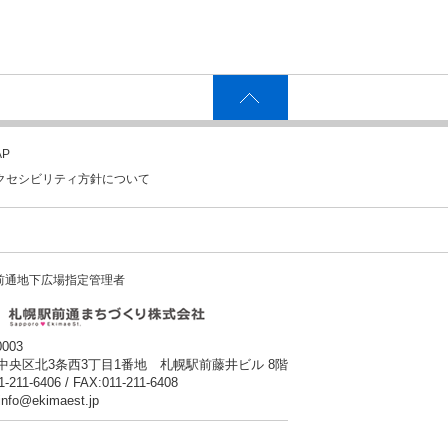
P
クセシビリティ方針について
前通地下広場指定管理者
0003
中央区北3条西3丁目1番地 札幌駅前藤井ビル 8階
1-211-6406 / FAX:011-211-6408
:info@ekimaest.jp