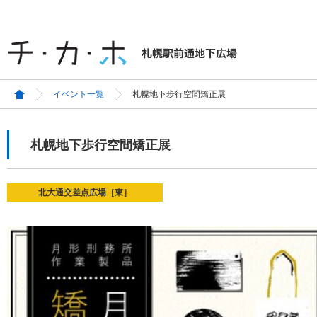
イベント一覧
札幌地下歩行空間矯正展
札幌地下歩行空間矯正展
北大通交差点広場［東］