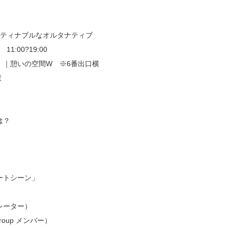
RC12] サスティナブルなオルタナティブ
1:00?19:00
）｜憩いの空間W ※6番出口横
慧
は？
ートシーン」
レーター）
roup メンバー）