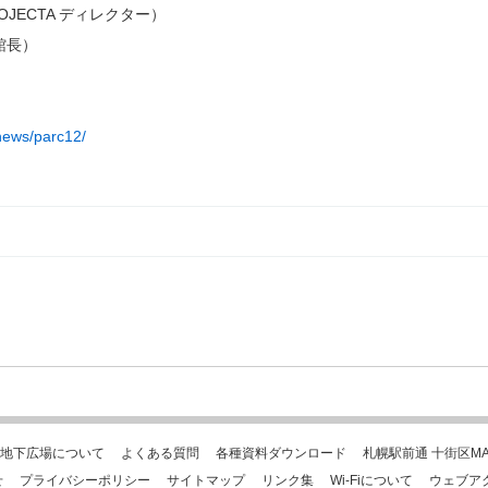
ECTA ディレクター）
館長）
news/parc12/
地下広場について
よくある質問
各種資料ダウンロード
札幌駅前通 十街区MA
せ
プライバシーポリシー
サイトマップ
リンク集
Wi-Fiについて
ウェブア