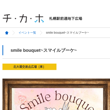
イベント一覧
smile bouquet~スマイルブーケ~
smile bouquet~スマイルブーケ~
北大通交差点広場［東］