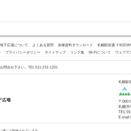
地下広場について
よくある質問
各種資料ダウンロード
札幌駅前通 十街区MA
せ
プライバシーポリシー
サイトマップ
リンク集
Wi-Fiについて
ウェブア
下さい。TEL:011-231-1201
札幌駅
〒060-
札幌市
TEL:01
E-mail
に準じて制作されています。