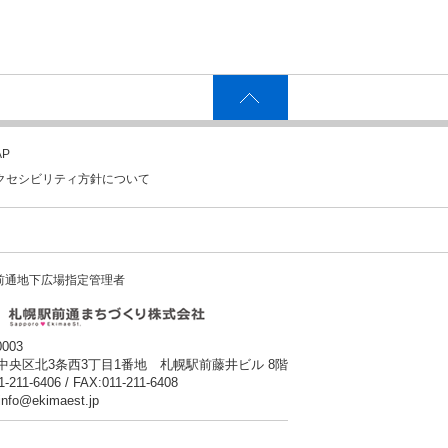
P
クセシビリティ方針について
前通地下広場指定管理者
0003
中央区北3条西3丁目1番地 札幌駅前藤井ビル 8階
1-211-6406 / FAX:011-211-6408
:info@ekimaest.jp