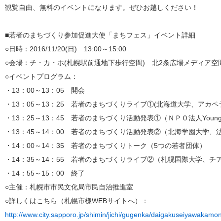
観覧自由、無料のイベントになります。ぜひお越しください！
■若者のまちづくり参加促進大使「まちフェス」イベント詳細
○日時：2016/11/20(日) 13:00～15:00
○会場：チ・カ・ホ(札幌駅前通地下歩行空間) 北2条広場メディア空間"Sapp
○イベントプログラム：
・13：00～13：05 開会
・13：05～13：25 若者のまちづくりライブ①(北海道大学、アカペラ
・13：25～13：45 若者のまちづくり活動発表①（ＮＰＯ法人Young S
・13：45～14：00 若者のまちづくり活動発表②（北海学園大学、
・14：00～14：35 若者のまちづくりトーク（5つの若者団体）
・14：35～14：55 若者のまちづくりライブ②（札幌国際大学、
・14：55～15：00 終了
○主催：札幌市市民文化局市民自治推進室
○詳しくはこちら（札幌市様WEBサイトへ）：
http://www.city.sapporo.jp/shimin/jichi/gugenka/daigakuseiyawaka