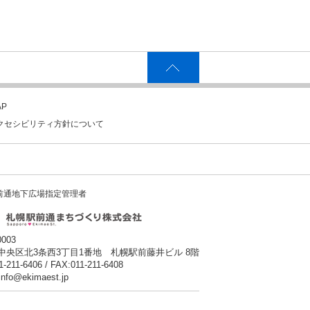
P
クセシビリティ方針について
前通地下広場指定管理者
0003
中央区北3条西3丁目1番地 札幌駅前藤井ビル 8階
1-211-6406 / FAX:011-211-6408
:info@ekimaest.jp