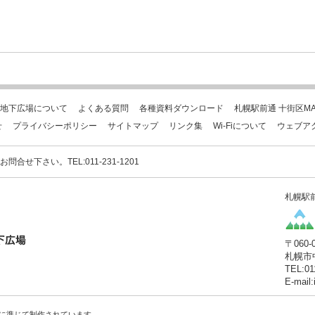
地下広場について
よくある質問
各種資料ダウンロード
札幌駅前通 十街区MA
せ
プライバシーポリシー
サイトマップ
リンク集
Wi-Fiについて
ウェブア
下さい。TEL:011-231-1201
札幌駅
〒060-
札幌市
TEL:01
E-mail
に準じて制作されています。