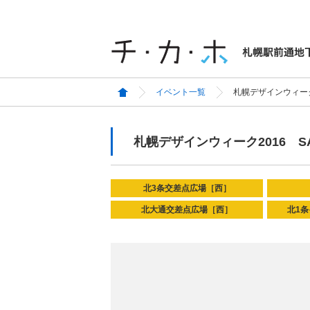
イベント一覧
札幌デザインウィーク20
札幌デザインウィーク2016 SAPP
北3条交差点広場［西］
北大通交差点広場［西］
北1