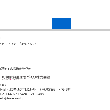
P
クセシビリティ方針について
前通地下広場指定管理者
0003
中央区北3条西3丁目1番地 札幌駅前藤井ビル 8階
1-211-6406 / FAX:011-211-6408
:info@ekimaest.jp