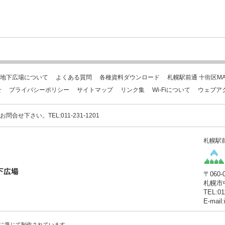
地下広場について
よくある質問
各種資料ダウンロード
札幌駅前通 十街区MA
せ
プライバシーポリシー
サイトマップ
リンク集
Wi-Fiについて
ウェブア
下さい。TEL:011-231-1201
札幌駅
〒060-
札幌市
TEL:01
E-mail
に準じて制作されています。