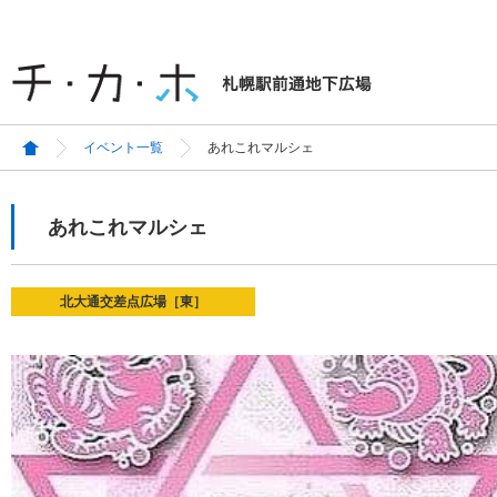
イベント一覧
あれこれマルシェ
あれこれマルシェ
北大通交差点広場［東］