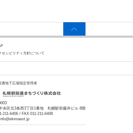
P
クセシビリティ方針について
前通地下広場指定管理者
0003
中央区北3条西3丁目1番地 札幌駅前藤井ビル 8階
1-211-6406 / FAX:011-211-6408
:info@ekimaest.jp