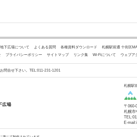
地下広場について
よくある質問
各種資料ダウンロード
札幌駅前通 十街区MA
せ
プライバシーポリシー
サイトマップ
リンク集
Wi-Fiについて
ウェブア
下さい。TEL:011-231-1201
札幌駅
〒060-
札幌市
TEL:01
E-mail
に準じて制作されています。