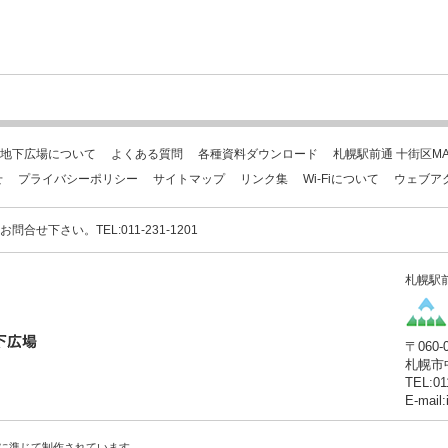
地下広場について
よくある質問
各種資料ダウンロード
札幌駅前通 十街区MA
せ
プライバシーポリシー
サイトマップ
リンク集
Wi-Fiについて
ウェブア
下さい。TEL:011-231-1201
札幌駅
〒060-
札幌市
TEL:01
E-mail
に準じて制作されています。