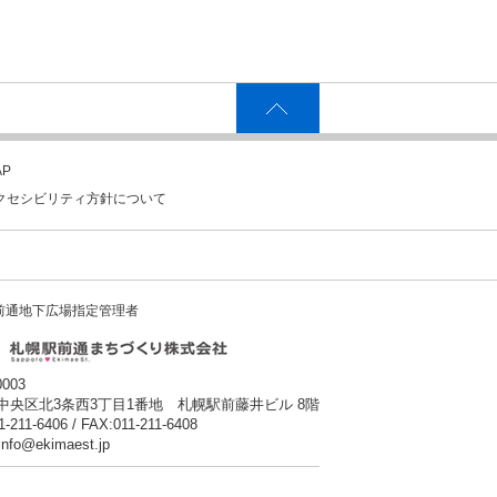
P
クセシビリティ方針について
前通地下広場指定管理者
0003
中央区北3条西3丁目1番地 札幌駅前藤井ビル 8階
1-211-6406 / FAX:011-211-6408
:info@ekimaest.jp