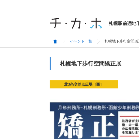
イベント一覧
札幌地下歩行空間矯
札幌地下歩行空間矯正展
北3条交差点広場［西］