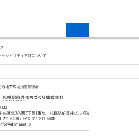
P
クセシビリティ方針について
前通地下広場指定管理者
0003
中央区北3条西3丁目1番地 札幌駅前藤井ビル 8階
1-211-6406 / FAX:011-211-6408
:info@ekimaest.jp