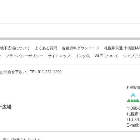
地下広場について
よくある質問
各種資料ダウンロード
札幌駅前通 十街区MA
せ
プライバシーポリシー
サイトマップ
リンク集
Wi-Fiについて
ウェブア
下さい。TEL:011-231-1201
札幌駅
〒060-
札幌市
TEL:01
E-mail
に準じて制作されています。