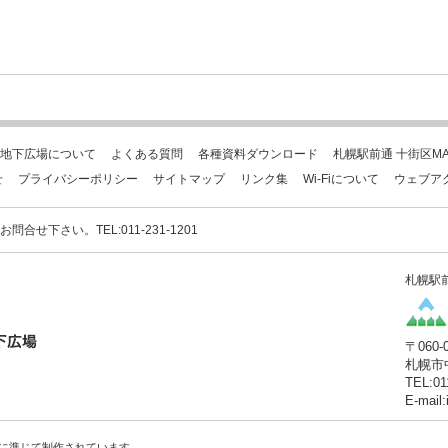
地下広場について
よくある質問
各種資料ダウンロード
札幌駅前通 十街区MA
せ
プライバシーポリシー
サイトマップ
リンク集
Wi-Fiについて
ウェブア
下さい。TEL:011-231-1201
札幌駅
〒060-
札幌市
TEL:01
E-mail
に準じて制作されています。