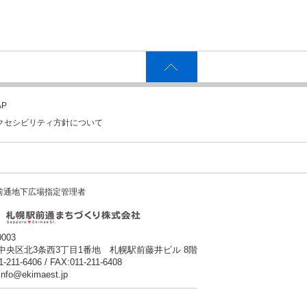
P
クセシビリティ方針について
前通地下広場指定管理者
0003
中央区北3条西3丁目1番地 札幌駅前藤井ビル 8階
1-211-6406 / FAX:011-211-6408
:info@ekimaest.jp