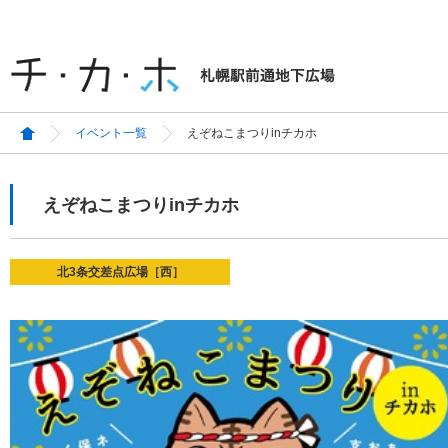
イベント一覧
えぞねこまつりinチカホ
えぞねこまつりinチカホ
北3条交差点広場［西］