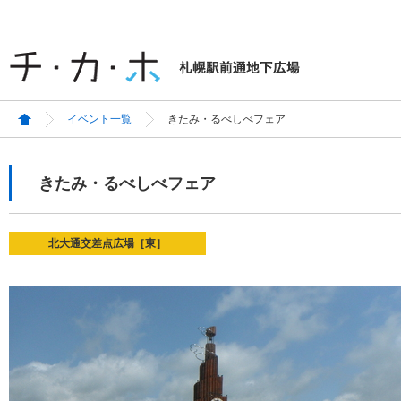
イベント一覧
きたみ・るべしべフェア
きたみ・るべしべフェア
北大通交差点広場［東］