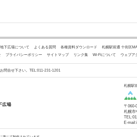
地下広場について
よくある質問
各種資料ダウンロード
札幌駅前通 十街区MA
せ
プライバシーポリシー
サイトマップ
リンク集
Wi-Fiについて
ウェブア
下さい。TEL:011-231-1201
札幌駅
〒060-
札幌市
TEL:01
E-mail
に準じて制作されています。