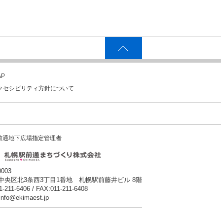
P
クセシビリティ方針について
前通地下広場指定管理者
0003
中央区北3条西3丁目1番地 札幌駅前藤井ビル 8階
1-211-6406 / FAX:011-211-6408
:info@ekimaest.jp