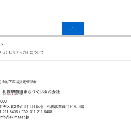
P
クセシビリティ方針について
前通地下広場指定管理者
0003
中央区北3条西3丁目1番地 札幌駅前藤井ビル 8階
1-211-6406 / FAX:011-211-6408
:info@ekimaest.jp