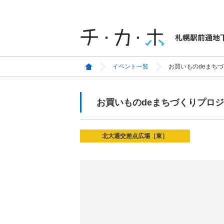
イベント一覧
お買いものdeまち
お買いものdeまちづくりプロ
北大通交差点広場［東］