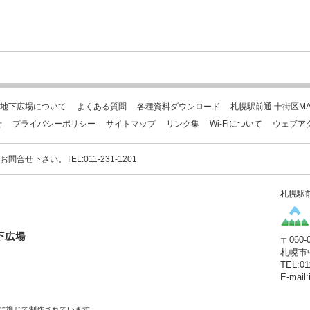
地下広場について
よくある質問
各種資料ダウンロード
札幌駅前通 十街区MA
せ
プライバシーポリシー
サイトマップ
リンク集
Wi-Fiについて
ウェブア
下さい。TEL:011-231-1201
札幌駅
〒060-
札幌市
TEL:01
E-mail
に準じて制作されています。