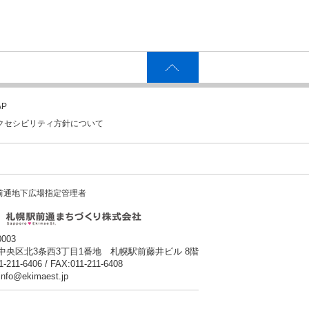
P
クセシビリティ方針について
前通地下広場指定管理者
0003
中央区北3条西3丁目1番地 札幌駅前藤井ビル 8階
1-211-6406 / FAX:011-211-6408
:info@ekimaest.jp