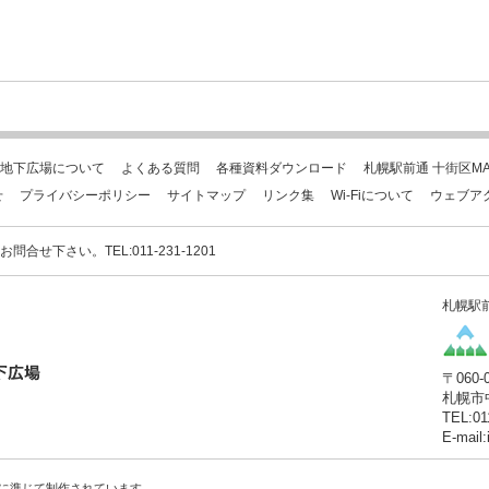
地下広場について
よくある質問
各種資料ダウンロード
札幌駅前通 十街区MA
せ
プライバシーポリシー
サイトマップ
リンク集
Wi-Fiについて
ウェブア
下さい。TEL:011-231-1201
札幌駅
〒060-
札幌市
TEL:01
E-mail
に準じて制作されています。