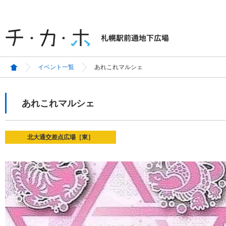
イベント一覧
あれこれマルシェ
あれこれマルシェ
北大通交差点広場［東］