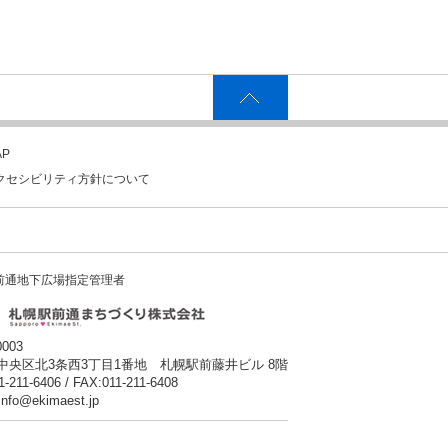
P
クセシビリティ方針について
前通地下広場指定管理者
0003
中央区北3条西3丁目1番地 札幌駅前藤井ビル 8階
1-211-6406 / FAX:011-211-6408
:info@ekimaest.jp