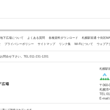
地下広場について
よくある質問
各種資料ダウンロード
札幌駅前通 十街区MA
せ
プライバシーポリシー
サイトマップ
リンク集
Wi-Fiについて
ウェブア
下さい。TEL:011-231-1201
札幌駅
〒060-
札幌市
TEL:01
E-mail
に準じて制作されています。