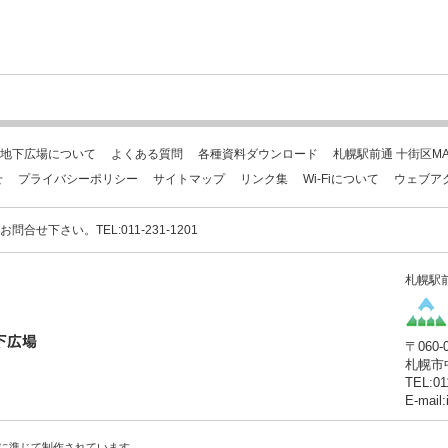
地下広場について
よくある質問
各種資料ダウンロード
札幌駅前通 十街区MA
せ
プライバシーポリシー
サイトマップ
リンク集
Wi-Fiについて
ウェブア
下さい。TEL:011-231-1201
札幌駅
〒060-
札幌市
TEL:01
E-mail
に準じて制作されています。