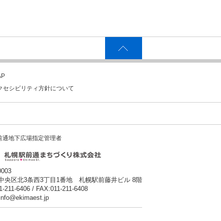
P
クセシビリティ方針について
前通地下広場指定管理者
0003
中央区北3条西3丁目1番地 札幌駅前藤井ビル 8階
1-211-6406 / FAX:011-211-6408
:info@ekimaest.jp