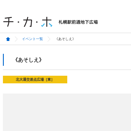
イベント一覧
《あそしえ》
《あそしえ》
北大通交差点広場［東］