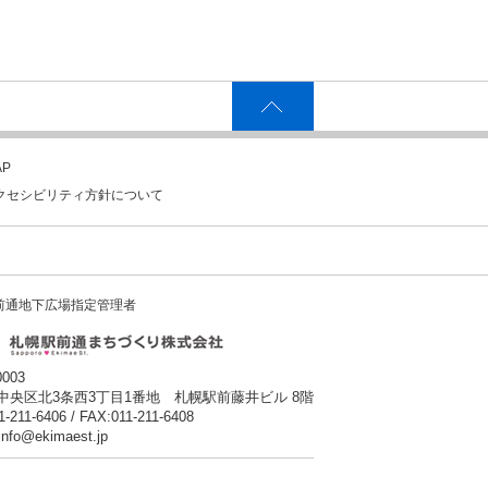
P
クセシビリティ方針について
前通地下広場指定管理者
0003
中央区北3条西3丁目1番地 札幌駅前藤井ビル 8階
1-211-6406 / FAX:011-211-6408
:info@ekimaest.jp