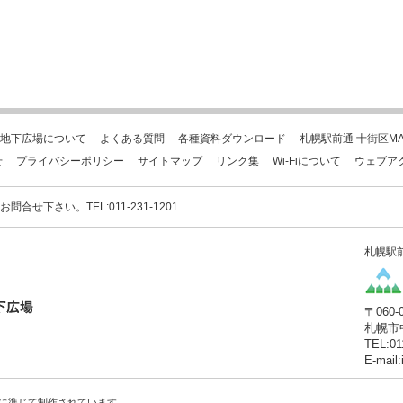
地下広場について
よくある質問
各種資料ダウンロード
札幌駅前通 十街区MA
せ
プライバシーポリシー
サイトマップ
リンク集
Wi-Fiについて
ウェブア
下さい。TEL:011-231-1201
札幌駅
〒060-
札幌市
TEL:01
E-mail
に準じて制作されています。