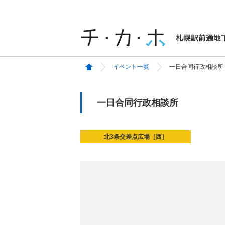
イベント一覧
一日合同行政相談所
一日合同行政相談所
北3条交差点広場［西］