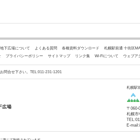
地下広場について
よくある質問
各種資料ダウンロード
札幌駅前通 十街区MA
せ
プライバシーポリシー
サイトマップ
リンク集
Wi-Fiについて
ウェブア
下さい。TEL:011-231-1201
札幌駅
〒060-
札幌市
TEL:01
E-mail
に準じて制作されています。