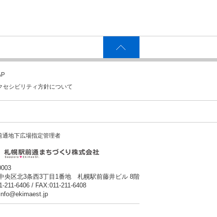
P
クセシビリティ方針について
前通地下広場指定管理者
0003
中央区北3条西3丁目1番地 札幌駅前藤井ビル 8階
1-211-6406 / FAX:011-211-6408
:info@ekimaest.jp