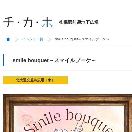
イベント一覧
smile bouquet～スマイルブーケ～
smile bouquet～スマイルブーケ～
北大通交差点広場［東］