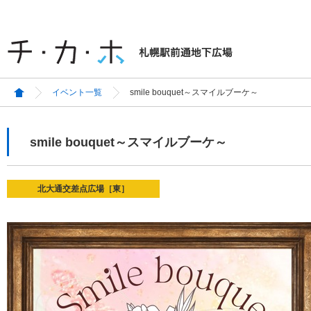
イベント一覧
smile bouquet～スマイルブーケ～
smile bouquet～スマイルブーケ～
北大通交差点広場［東］