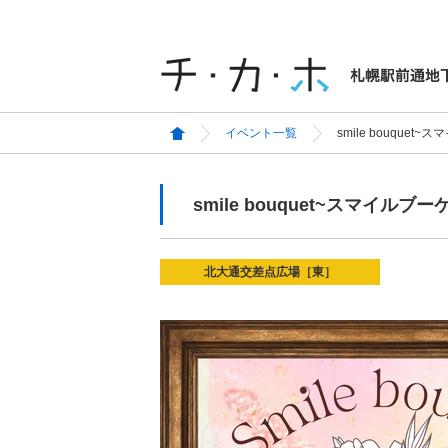
イベント一覧
smile bouquet
smile bouquet~スマイルブー
北大通交差点広場［東］