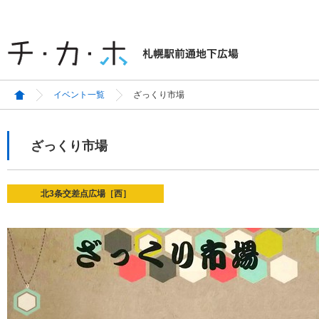
イベント一覧
ざっくり市場
ざっくり市場
北3条交差点広場［西］