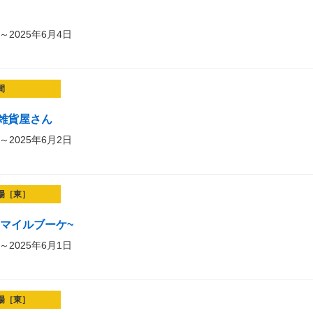
～2025年6月4日
間
雑貨屋さん
～2025年6月2日
場［東］
t~スマイルブーケ~
～2025年6月1日
場［東］