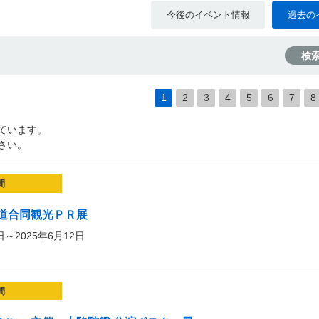
今後のイベント情報
過去の
検
1
2
3
4
5
6
7
8
ています。
さい。
間
道合同観光ＰＲ展
日～2025年6月12日
間