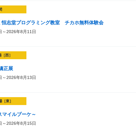
間
海道 恒志堂プログラミング教室 チカホ無料体験会
日～2026年8月11日
場［西］
矯正展
日～2026年8月13日
場［東］
et～スマイルブーケ～
日～2026年8月15日