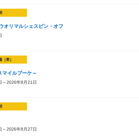
間
chéハウオリマルシェスピン・オフ
日
場［東］
et～スマイルブーケ～
日～2026年8月21日
間
日～2026年8月27日