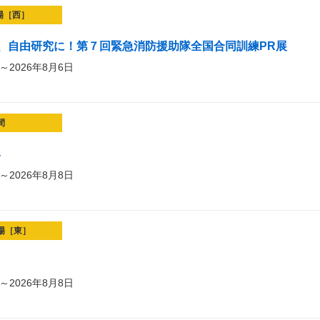
場［西］
、自由研究に！第７回緊急消防援助隊全国合同訓練PR展
～2026年8月6日
間
4
～2026年8月8日
場［東］
～2026年8月8日