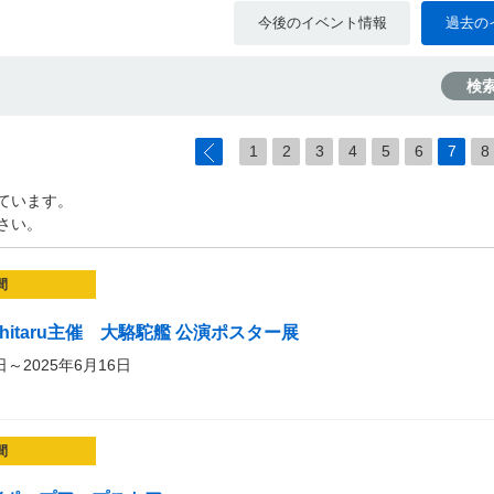
今後のイベント情報
過去の
検
1
2
3
4
5
6
7
8
ています。
さい。
間
hitaru主催 大駱駝艦 公演ポスター展
日～2025年6月16日
間