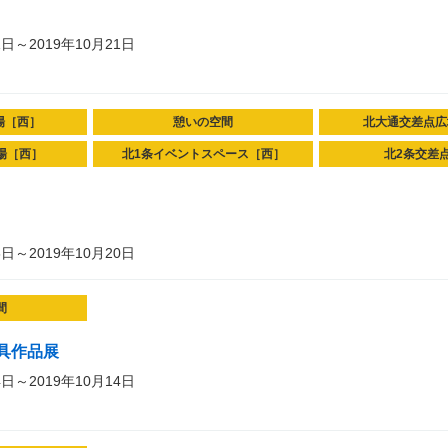
1日～2019年10月21日
場［西］
憩いの空間
北大通交差点広
場［西］
北1条イベントスペース［西］
北2条交差
6日～2019年10月20日
間
具作品展
4日～2019年10月14日