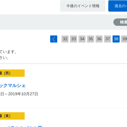
今後のイベント情報
過去の
検
32
33
34
35
36
37
38
39
ています。
さい。
場［西］
ックマルシェ
5日～2019年10月27日
場［東］