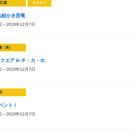
広場
オススメ
お絵かき恐竜
日～2019年12月7日
場［東］
クエア in チ・カ・ホ
日～2019年12月7日
間
ベント！
日～2019年12月7日