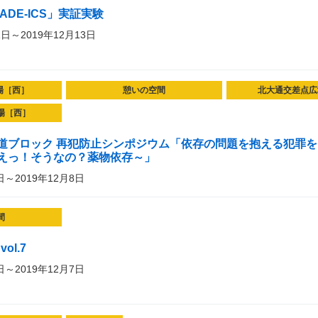
ADE-ICS」実証実験
1日～2019年12月13日
場［西］
憩いの空間
北大通交差点広
場［西］
道ブロック 再犯防止シンポジウム「依存の問題を抱える犯罪
えっ！そうなの？薬物依存～」
日～2019年12月8日
間
vol.7
日～2019年12月7日