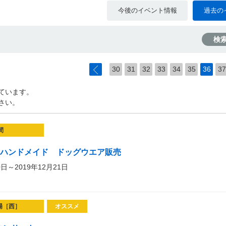
今後のイベント情報
過去の
検
30
31
32
33
34
35
36
37
ています。
さい。
間
pis ハンドメイド ドッグウエア販売
0日～2019年12月21日
場［西］
オススメ