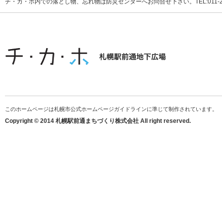
チ・カ・ホ内での落とし物、忘れ物は防災センターへお問合せ下さい。TEL:011-231
このホームページは札幌市公式ホームページガイドラインに準じて制作されています。
Copyright © 2014 札幌駅前通まちづくり株式会社 All right reserved.