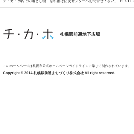
チ・カ・ホ内での落とし物、忘れ物は防災センターへお問合せ下さい。TEL:011-231
このホームページは札幌市公式ホームページガイドラインに準じて制作されています。
Copyright © 2014 札幌駅前通まちづくり株式会社 All right reserved.