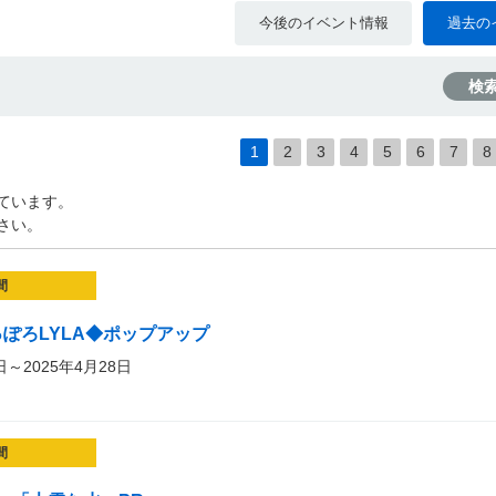
今後のイベント情報
過去の
検
1
2
3
4
5
6
7
8
ています。
さい。
間
っぽろLYLA◆ポップアップ
日～2025年4月28日
間