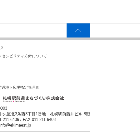
P
クセシビリティ方針について
前通地下広場指定管理者
0003
中央区北3条西3丁目1番地 札幌駅前藤井ビル 8階
1-211-6406 / FAX:011-211-6408
:info@ekimaest.jp