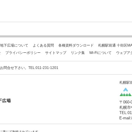
地下広場について
よくある質問
各種資料ダウンロード
札幌駅前通 十街区MA
せ
プライバシーポリシー
サイトマップ
リンク集
Wi-Fiについて
ウェブア
下さい。TEL:011-231-1201
札幌駅
〒060-
札幌市
TEL:01
E-mail
に準じて制作されています。