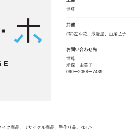
主催
世尊
共催
(有)左や花、浪漫屋、山尾弘子
お問い合わせ先
世尊
米森 由美子
090ー2058ー7439
ク商品、リサイクル商品、手作り品。<br />