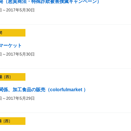
発（悪質商法・特殊詐欺被害撲滅キャンペーン）
日～2017年5月30日
間
マーケット
日～2017年5月30日
場［西］
、加工食品の販売（colorfulmarket ）
日～2017年5月29日
場［西］