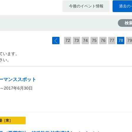
今後のイベント情報
過去の
検
72
73
74
75
76
77
78
79
ています。
さい。
ーマンススポット
～2017年6月30日
場［東］