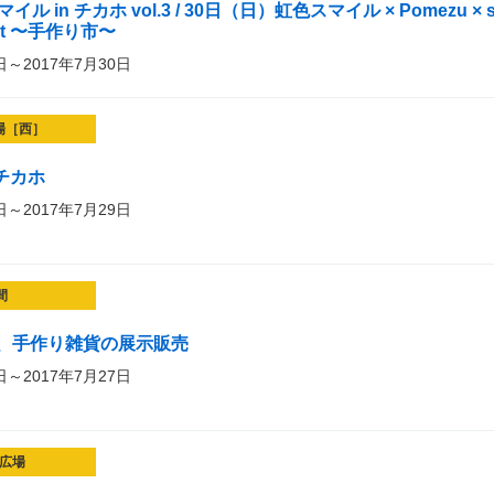
 in チカホ vol.3 / 30日（日）虹色スマイル × Pomezu × s
ket 〜手作り市〜
日～2017年7月30日
場［西］
チカホ
日～2017年7月29日
間
、手作り雑貨の展示販売
日～2017年7月27日
広場