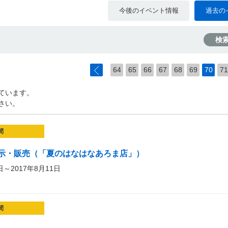
今後のイベント情報
過去の
検
64
65
66
67
68
69
70
71
ています。
さい。
間
示・販売（「夏のはなはなあろま店」）
日～2017年8月11日
間