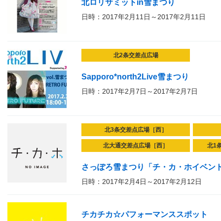
北ロリサミットin雪まつり
日時：2017年2月11日～2017年2月11日
北2条交差点広場
Sapporo*north2Live雪まつり
日時：2017年2月7日～2017年2月7日
北3条交差点広場［西］
北大通交差点広場［西］
北1
さっぽろ雪まつり「チ・カ・ホイベン
日時：2017年2月4日～2017年2月12日
チカチカ☆パフォーマンススポット