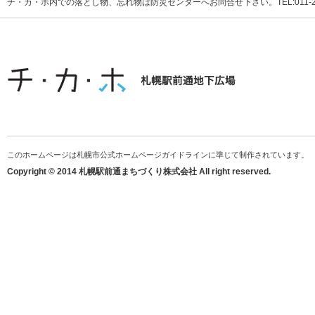
チ・カ・ホ内での落とし物、忘れ物は防災センターへお問合せ下さい。TEL:011-231
このホームページは札幌市公式ホームページガイドラインに準じて制作されています。
Copyright © 2014 札幌駅前通まちづくり株式会社 All right reserved.